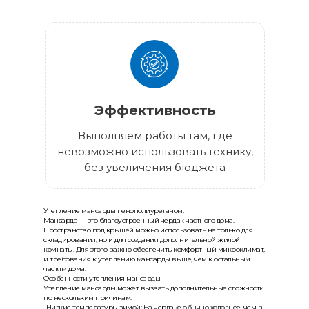
Эффективность
Выполняем работы там, где
невозможно использовать технику,
без увеличения бюджета
Утепление мансарды пенополиуретаном.
Мансарда — это благоустроенный чердак частного дома.
Пространство под крышей можно использовать не только для
складирования, но и для создания дополнительной жилой
комнаты. Для этого важно обеспечить комфортный микроклимат,
и требования к утеплению мансарды выше, чем к остальным
частям дома.
Особенности утепления мансарды
Утепление мансарды может вызвать дополнительные сложности
по нескольким причинам:
-Низкие температуры зимой: На чердаке обычно холоднее, чем в