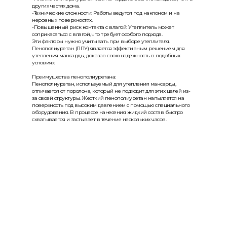
других частях дома.
-Технические сложности: Работы ведутся под наклоном и на
неровных поверхностях.
-Повышенный риск контакта с влагой: Утеплитель может
соприкасаться с влагой, что требует особого подхода.
Эти факторы нужно учитывать при выборе утеплителя.
Пенополиуретан (ППУ) является эффективным решением для
утепления мансарды, доказав свою надежность в подобных
условиях.
Преимущества пенополиуретана:
Пенополиуретан, используемый для утепления мансарды,
отличается от поролона, который не подходит для этих целей из-
за своей структуры. Жесткий пенополиуретан напыляется на
поверхность под высоким давлением с помощью специального
оборудования. В процессе нанесения жидкий состав быстро
схватывается и застывает в течение нескольких часов.