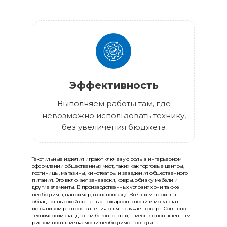
Эффективность
Выполняем работы там, где
невозможно использовать технику,
без увеличения бюджета
Текстильные изделия играют ключевую роль в интерьерном
оформлении общественных мест, таких как торговые центры,
гостиницы, магазины, кинотеатры и заведения общественного
питания. Это включает занавески, ковры, обивку мебели и
другие элементы. В производственных условиях они также
необходимы, например, в спецодежде. Все эти материалы
обладают высокой степенью пожароопасности и могут стать
источником распространения огня в случае пожара. Согласно
техническим стандартам безопасности, в местах с повышенным
риском воспламеняемости необходимо проводить