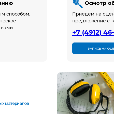
данию
Осмотр о
м способом,
Приедем на оцен
ческое
предложение с т
 вами.
+7 (4912) 46
ЗАПИСЬ НА ОЦ
ных материалов